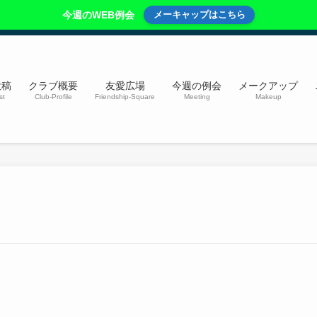
今週のWEB例会
メーキャップはこちら
投稿
クラブ概要
友愛広場
今週の例会
メークアップ
st
Club-Profile
Friendship-Square
Meeting
Makeup