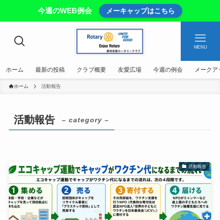
今週のWEB例会
メーキャップはこちら
MENU
ホーム
最新の投稿
クラブ概要
友愛広場
今週の例会
メークア
ホーム
活動報告
活動報告
– category –
活動報告