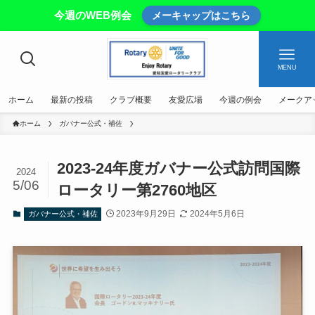
今週のWEB例会
メーキャップはこちら
MENU
ホーム
最新の投稿
クラブ概要
友愛広場
今週の例会
メークア
ホーム
ガバナー公式・補佐
2023-24年度ガバナー公式訪問国際
2024
5/06
ロータリー第2760地区
2023年9月29日
2024年5月6日
ガバナー公式・補佐