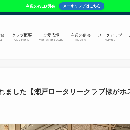
今週のWEB例会
メーキャップはこちら
投稿
クラブ概要
友愛広場
今週の例会
メークアップ
st
Club-Profile
Friendship-Square
Meeting
Makeup
されました【瀬戸ロータリークラブ様がホ