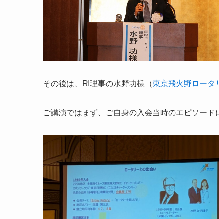
その後は、RI理事の水野功様（
東京飛火野ロータ
ご講演ではまず、ご自身の入会当時のエピソード