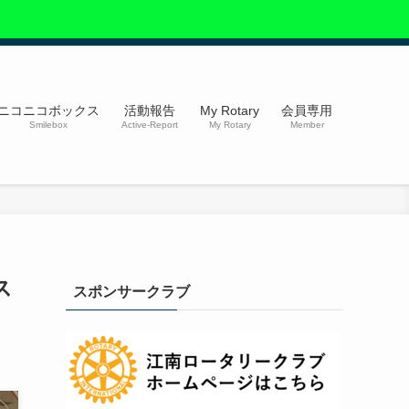
ニコニコボックス
活動報告
My Rotary
会員専用
Smilebox
Active-Report
My Rotary
Member
ス
スポンサークラブ