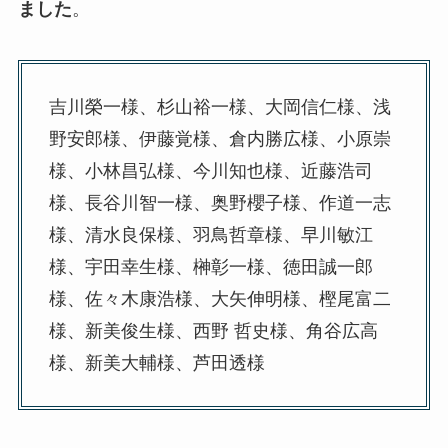
ました
。
吉川榮一様、杉山裕一様、大岡信仁様、浅
野安郎様、伊藤覚様、倉内勝広様、小原崇
様、小林昌弘様、今川知也様、近藤浩司
様、長谷川智一様、奥野櫻子様、作道一志
様、清水良保様、羽鳥哲章様、早川敏江
様、宇田幸生様、榊彰一様、徳田誠一郎
様、佐々木康浩様、大矢伸明様、樫尾富二
様、新美俊生様、西野 哲史様、角谷広高
様、新美大輔様、芦田透様