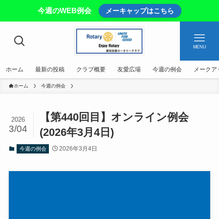
今週のWEB例会
メーキャップはこちら
MENU
ホーム
最新の投稿
クラブ概要
友愛広場
今週の例会
メークア
ホーム
今週の例会
【第440回目】オンライン例会
2026
3/04
(2026年3月4日)
2026年3月4日
今週の例会