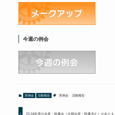
今週の例会
実例会
活動報告
実例会
活動報告
23-24年度の会長・幹事会（次期会長・幹事含む）がありま