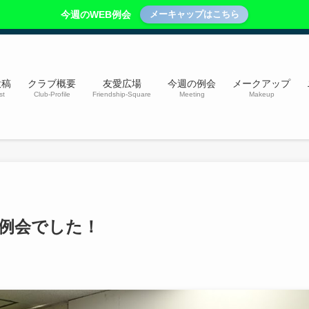
今週のWEB例会
メーキャップはこちら
投稿
クラブ概要
友愛広場
今週の例会
メークアップ
st
Club-Profile
Friendship-Square
Meeting
Makeup
終例会でした！