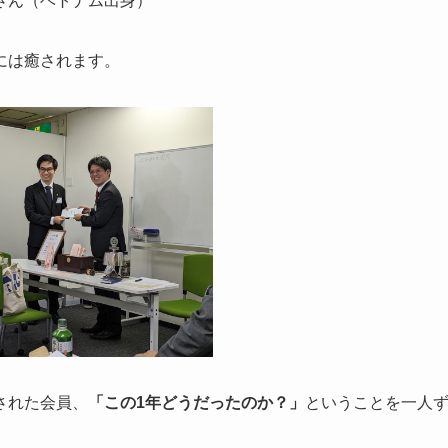
さん（ベトナム出身）
には癒されます。
された会員、
「この1年どうだったのか？」
ということを一人